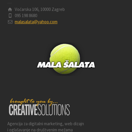
Voćarska 106, 10000 Zagreb
095 198 8680
malasalata@yahoo.com
Agencija za digitalni marketing, web dizajn
i oglašavanje na društvenim mežama